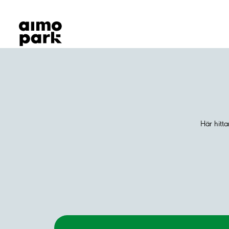
Våra produkter
Hitta parkering
Samarbete
Kundservice
Om Aimo Park
Här hitt