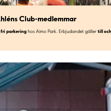
r Åhléns Club-medlemmar
fri parkering
till o
hos Aimo Park. Erbjudandet gäller