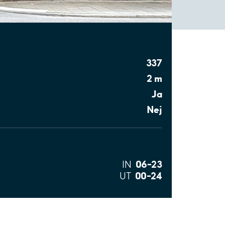
337
2 m
Ja
Nej
06–23
IN
00–24
UT