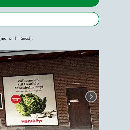
(mer än 1 månad).
Scroll right