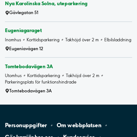
Nya Karolinska Solna, uteparkering
Gävlegatan 51
Eugeniagaraget
Inomhus
Korttidsparkering
Takhöjd över 2 m
Elbilsladdning
Eugeniavägen 12
Tomtebodavägen 3A
Utomhus
Korttidsparkering
Takhöjd över 2 m
Parkeringsplats för funktionshindrade
Tomtebodavägen 3A
Personuppgifter
Om
webbplatsen
Gör karriär hos
oss
Kundservice