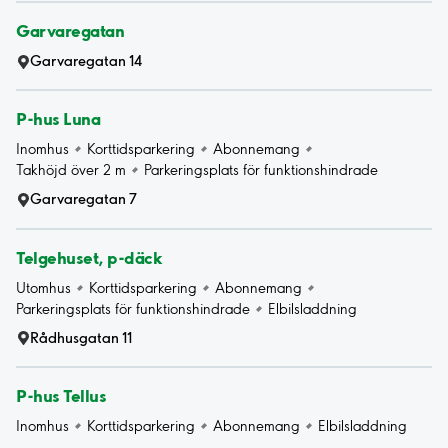
Garvaregatan
Garvaregatan 14
P-hus Luna
Inomhus
Korttidsparkering
Abonnemang
Takhöjd över 2 m
Parkeringsplats för funktionshindrade
Garvaregatan 7
Telgehuset, p-däck
Utomhus
Korttidsparkering
Abonnemang
Parkeringsplats för funktionshindrade
Elbilsladdning
Rådhusgatan 11
P-hus Tellus
Inomhus
Korttidsparkering
Abonnemang
Elbilsladdning