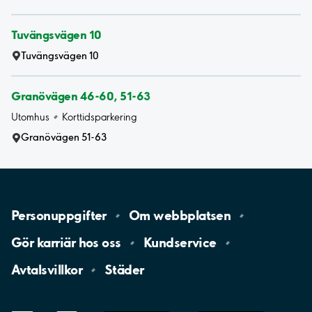
Tuvängsvägen 10
Tuvängsvägen 10
Granövägen 46-60, 51-63
Utomhus
Korttidsparkering
Granövägen 51-63
Personuppgifter
Om
webbplatsen
Gör karriär hos
oss
Kundservice
Avtalsvillkor
Städer
LinkedIn
YouTube
App
Store
Google
Play