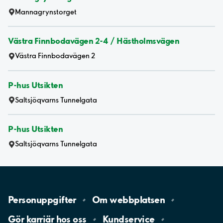
Mannagrynstorget
Västra Finnbodavägen 2-4 / Hästholmsvägen
Västra Finnbodavägen 2
P-hus Utsikten
Saltsjöqvarns Tunnelgata
P-hus Utsikten
Saltsjöqvarns Tunnelgata
Personuppgifter
Om
webbplatsen
Gör karriär hos
oss
Kundservice