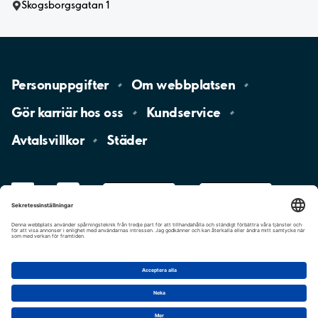
Skogsborgsgatan 1
Personuppgifter
Om
webbplatsen
Gör karriär hos
oss
Kundservice
Avtalsvillkor
Städer
LinkedIn
YouTube
App
Store
Google
Play
aimo
Aimo
Charge
Cookie-inställningar