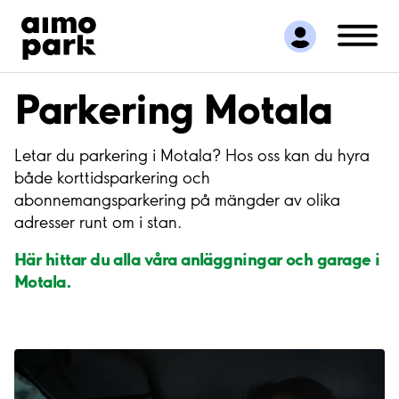
Hitta parkering
Samarbete
Kundservice
Parkering Motala
Om Aimo Park
Letar du parkering i Motala? Hos oss kan du hyra
både korttidsparkering och
abonnemangsparkering på mängder av olika
adresser runt om i stan.
Här hit
tar du alla våra anläggningar och garag
e i
Motala.