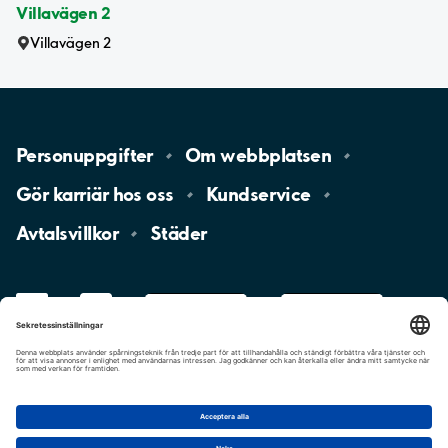
Villavägen 2
Villavägen 2
Personuppgifter
Om
webbplatsen
Gör karriär hos
oss
Kundservice
Avtalsvillkor
Städer
LinkedIn
YouTube
App
Store
Google
Play
aimo
Aimo
Charge