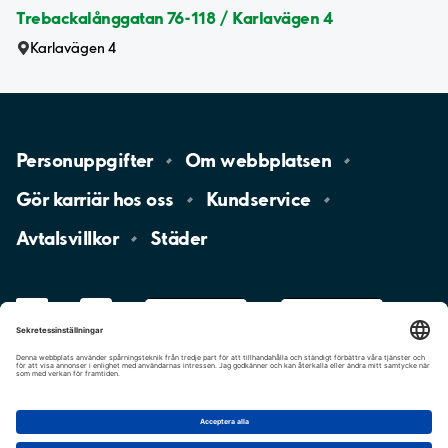
Trebackalånggatan 76-118 / Karlavägen 4
Karlavägen 4
Personuppgifter
Om
webbplatsen
Gör karriär hos
oss
Kundservice
Avtalsvillkor
Städer
LinkedIn
YouTube
App
Store
Google
Play
aimo
Aimo
Charge