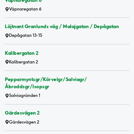
Väpnaregatan 6
Löjtnant Granlunds väg / Malajgatan / Depågatan
Depågatan 13-15
Kalibergatan 2
Kalibergatan 2
Pepparmyntsgr/Körvelgr/Salviagr/
Åbroddsgr/Isopsgr
Salviagränden 1
Gärdesvägen 2
Gärdesvägen 2