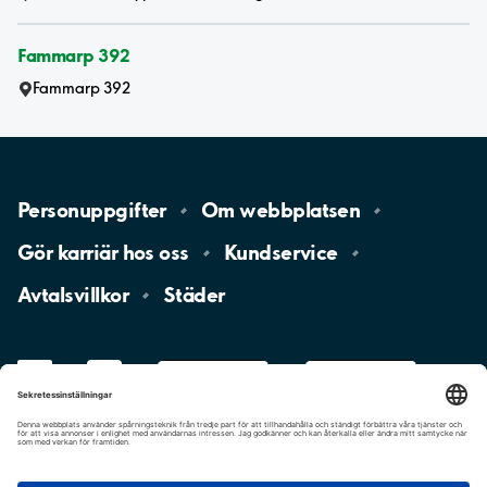
Fammarp 392
Fammarp 392
Personuppgifter
Om
webbplatsen
Gör karriär hos
oss
Kundservice
Avtalsvillkor
Städer
LinkedIn
YouTube
App
Store
Google
Play
aimo
Aimo
Charge