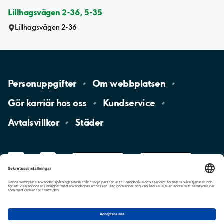
Lillhagsvägen 2-36, 5-35
Lillhagsvägen 2-36
Personuppgifter
Om
webbplatsen
Gör karriär hos
oss
Kundservice
Avtalsvillkor
Städer
LinkedIn
YouTube
App
Store
Google
Play
aimo
Aimo
Charge