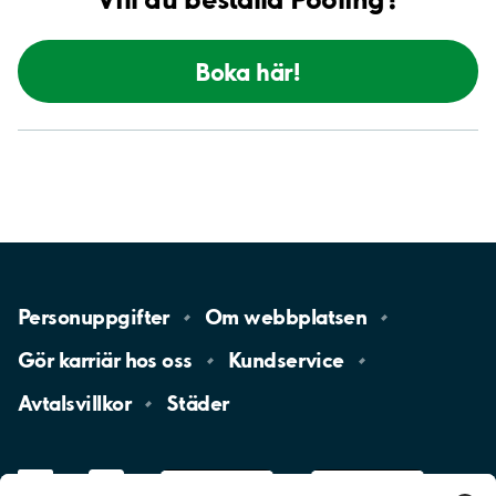
Boka här!
Personuppgifter
Om
webbplatsen
Gör karriär hos
oss
Kundservice
Avtalsvillkor
Städer
LinkedIn
YouTube
App
Store
Google
Play