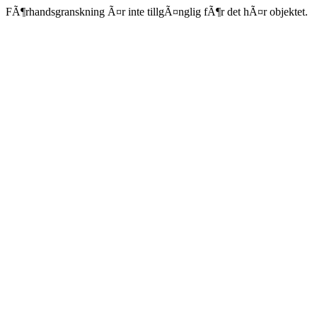
FÃ¶rhandsgranskning Ã¤r inte tillgÃ¤nglig fÃ¶r det hÃ¤r objektet.