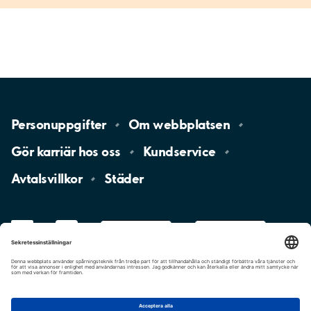
Personuppgifter
Om
webbplatsen
Gör karriär hos
oss
Kundservice
Avtalsvillkor
Städer
LinkedIn
YouTube
App
Store
Google
Play
aimo
Aimo
Charge