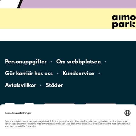
Personuppgifter
Om
webbplatsen
Gör karriär hos
oss
Kundservice
Avtalsvillkor
Städer
LinkedIn
YouTube
App
Store
Google
Play
aimo
Aimo
Charge