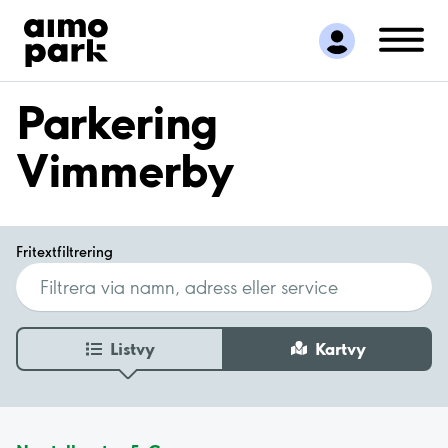
Hitta parkering
Samarbete
Kundservice
Parkering
Om Aimo Park
Vimmerby
Fritextfiltrering
Listvy
Kartvy