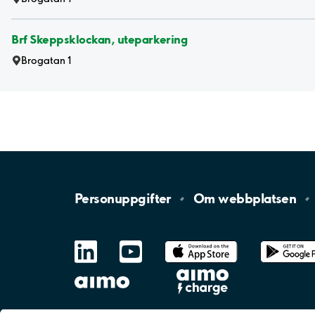
Brf Skeppsklockan, uteparkering
Brogatan 1
Personuppgifter
Om
webbplatsen
LinkedIn
YouTube
App
Store
Google
Play
aimo
Aimo
Charge