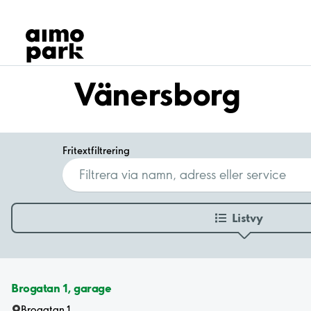
Våra produkter
Hitta parkering
Samarbete
Kundservice
Vänersborg
Om Aimo Park
Fritextfiltrering
Listvy
Brogatan 1, garage
Brogatan 1