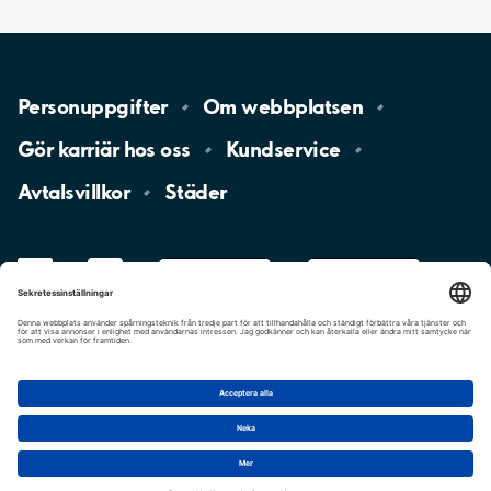
Personuppgifter
Om
webbplatsen
Gör karriär hos
oss
Kundservice
Avtalsvillkor
Städer
LinkedIn
YouTube
App
Store
Google
Play
aimo
Aimo
Charge
Cookie-inställningar