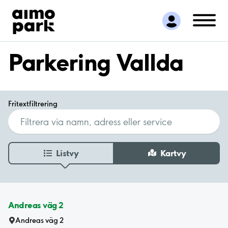
Hitta parkering
Samarbete
Kundservice
Parkering Vallda
Om Aimo Park
Fritextfiltrering
Listvy
Kartvy
Andreas väg 2
Andreas väg 2