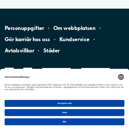
Personuppgifter
Om
webbplatsen
Gör karriär hos
oss
Kundservice
Avtalsvillkor
Städer
LinkedIn
YouTube
App
Store
Google
Play
aimo
Aimo
Charge
Cookie-inställningar