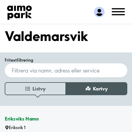
Hitta parkering
Samarbete
Kundservice
Valdemarsvik
Om Aimo Park
Fritextfiltrering
Listvy
Kartvy
Eriksviks Hamn
Eriksvik 1