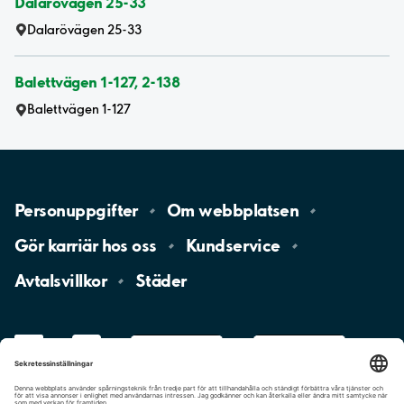
Dalarövägen 25-33
Dalarövägen 25-33
Balettvägen 1-127, 2-138
Balettvägen 1-127
Personuppgifter
Om
webbplatsen
Gör karriär hos
oss
Kundservice
Avtalsvillkor
Städer
LinkedIn
YouTube
App
Store
Google
Play
aimo
Aimo
Charge