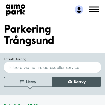
Hitta parkering
Samarbete
Kundservice
Parkering
Om Aimo Park
Trångsund
Fritextfiltrering
Listvy
Kartvy