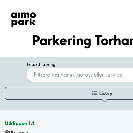
Våra produkter
Hitta parkering
Samarbete
Kundservice
Parkering Torh
Om Aimo Park
Fritextfiltrering
Listvy
Utklippan 1:1
Utklippan