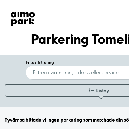
Våra produkter
Hitta parkering
Samarbete
Kundservice
Parkering Tomeli
Om Aimo Park
Fritextfiltrering
Listvy
Tyvärr så hittade vi ingen parkering som matchade din sök