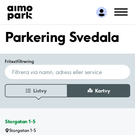
Hitta parkering
Samarbete
Kundservice
Parkering Svedala
Om Aimo Park
Fritextfiltrering
Listvy
Kartvy
Storgatan 1-5
Storgatan 1-5