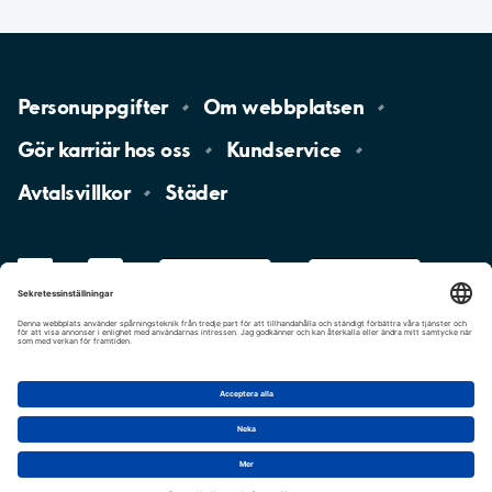
Personuppgifter
Om
webbplatsen
Gör karriär hos
oss
Kundservice
Avtalsvillkor
Städer
LinkedIn
YouTube
App
Store
Google
Play
aimo
Aimo
Charge
Cookie-inställningar