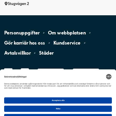
Stugvägen 2
Personuppgifter
Om
webbplatsen
Gör karriär hos
oss
Kundservice
Avtalsvillkor
Städer
LinkedIn
YouTube
App
Store
Google
Play
aimo
Aimo
Charge
Cookie-inställningar