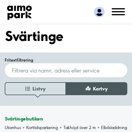
Hitta parkering
Samarbete
Kundservice
Svärtinge
Om Aimo Park
Fritextfiltrering
Listvy
Kartvy
Svärtingebutiken
Utomhus
Korttidsparkering
Takhöjd över 2 m
Elbilsladdning