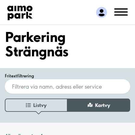
Hitta parkering
Samarbete
Kundservice
Parkering
Om Aimo Park
Strängnäs
Fritextfiltrering
Listvy
Kartvy