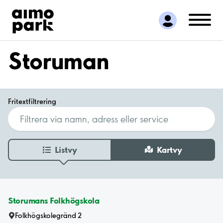
Hitta parkering
Samarbete
Kundservice
Storuman
Om Aimo Park
Fritextfiltrering
Listvy
Kartvy
Storumans Folkhögskola
Folkhögskolegränd 2