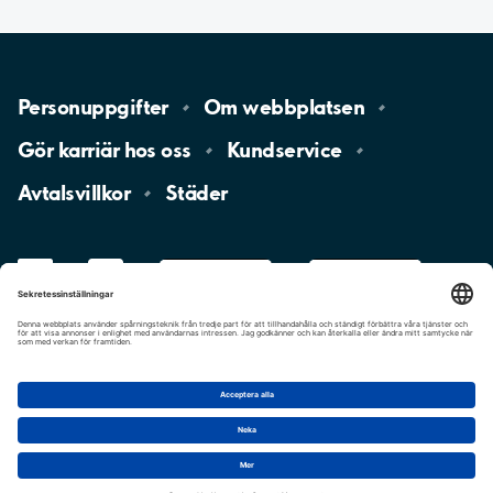
Personuppgifter
Om
webbplatsen
Gör karriär hos
oss
Kundservice
Avtalsvillkor
Städer
LinkedIn
YouTube
App
Store
Google
Play
aimo
Aimo
Charge
Cookie-inställningar