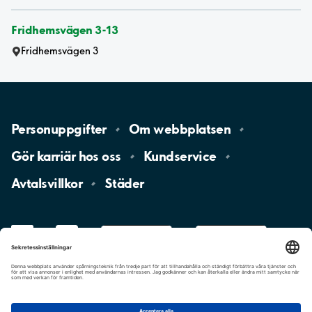
Fridhemsvägen 3-13
Fridhemsvägen 3
Personuppgifter
Om
webbplatsen
Gör karriär hos
oss
Kundservice
Avtalsvillkor
Städer
LinkedIn
YouTube
App
Store
Google
Play
aimo
Aimo
Charge