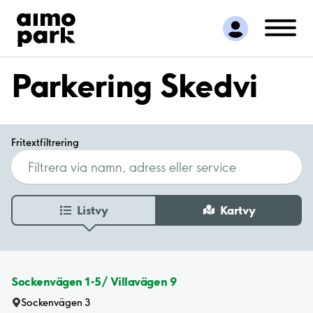
Hitta parkering
Samarbete
Kundservice
Parkering Skedvi
Om Aimo Park
Fritextfiltrering
Listvy
Kartvy
Sockenvägen 1-5/ Villavägen 9
Sockenvägen 3