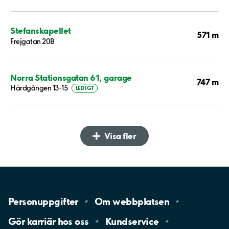
Stefanskapellet
571 m
Frejgatan 20B
Norra Stationsgatan 61, garage
747 m
Härdgången 13-15
LEDIGT
Visa fler
Personuppgifter
Om
webbplatsen
Gör karriär hos
oss
Kundservice