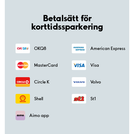
Betalsätt för
korttidssparkering
OKQ8
American Express
MasterCard
Visa
Circle K
Volvo
Shell
St1
Aimo app