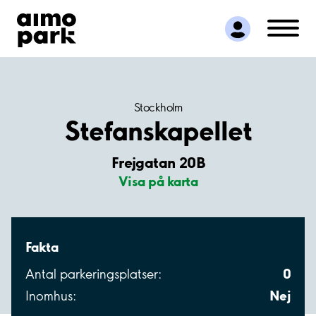
Hitta parkering
Samarbete
Kundservice
Om Aimo Park
Stockholm
Stefanskapellet
Frejgatan 20B
Visa på karta
Fakta
0
Antal parkeringsplatser:
Nej
Inomhus: