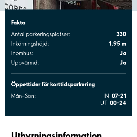
Fakta
330
Antal parkeringsplatser:
1,95 m
Inkörningshöjd:
Ja
Inomhus:
Ja
Uppvärmd:
Öppettider för korttidsparkering
07–21
Mån–Sön:
IN
00–24
UT
Uthyrnings­information