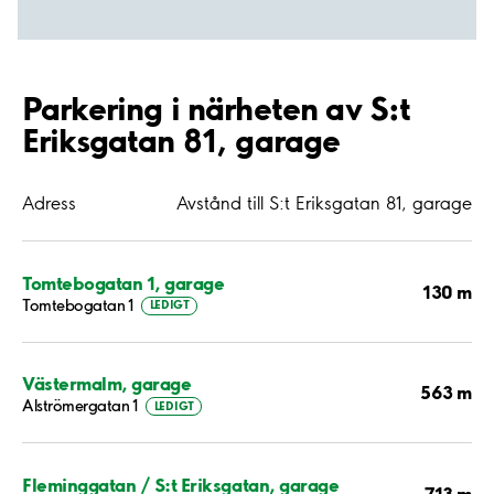
Parkering i närheten av S:t
Eriksgatan 81, garage
Adress
Avstånd till S:t Eriksgatan 81, garage
Tomtebogatan 1, garage
130 m
Tomtebogatan 1
LEDIGT
Västermalm, garage
563 m
Alströmergatan 1
LEDIGT
Fleminggatan / S:t Eriksgatan, garage
713 m