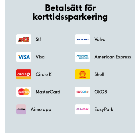
Betalsätt för
korttidssparkering
St1
Volvo
Visa
American Express
Circle K
Shell
MasterCard
OKQ8
Aimo app
EasyPark