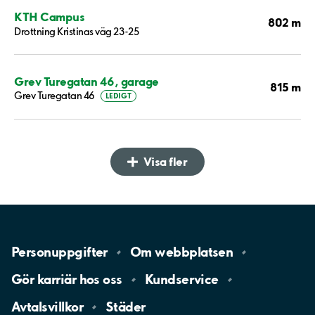
KTH Campus
802 m
Drottning Kristinas väg 23-25
Grev Turegatan 46, garage
815 m
Grev Turegatan 46
LEDIGT
Visa fler
Personuppgifter
Om
webbplatsen
Gör karriär hos
oss
Kundservice
Avtalsvillkor
Städer