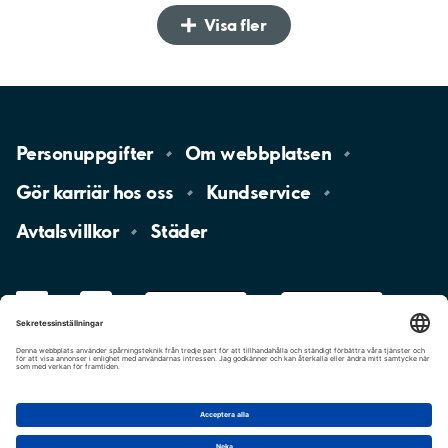
Visa fler
Personuppgifter
Om
webbplatsen
Gör karriär hos
oss
Kundservice
Avtalsvillkor
Städer
LinkedIn
YouTube
App
Store
Google
Play
aimo
Aimo
Charge