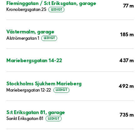
Fleminggatan / S:t Eriksgatan, garage
77 m
Kronobergsgatan 25
LEDIGT
Västermalm, garage
185 m
Alströmergatan 1
LEDIGT
437 m
Mariebergsgatan 14-22
Stockholms Sjukhem Marieberg
492 m
Mariebergsgatan 12-22
LEDIGT
S:t Eriksgatan 81, garage
735 m
Sankt Eriksgatan 81
LEDIGT