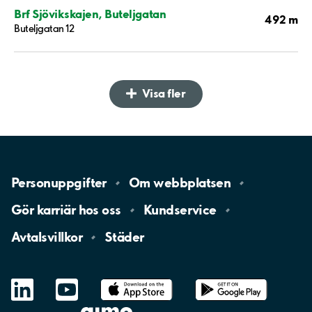
Brf Sjövikskajen, Buteljgatan
492 m
Buteljgatan 12
Visa fler
Personuppgifter
Om
webbplatsen
Gör karriär hos
oss
Kundservice
Avtalsvillkor
Städer
LinkedIn
YouTube
App
Store
Google
Play
aimo
Aimo
Charge