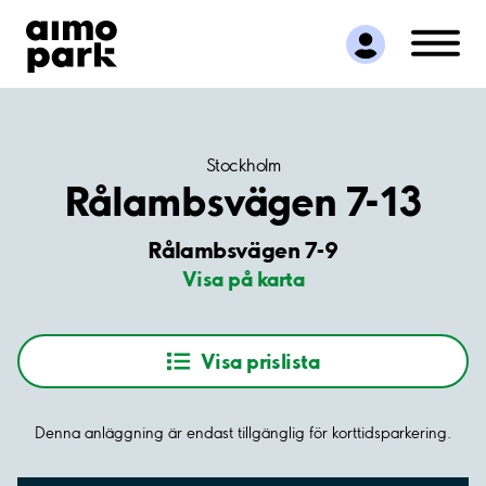
Hitta parkering
Samarbete
Kundservice
Om Aimo Park
Stockholm
Rålambsvägen 7-13
Rålambsvägen 7-9
Visa på karta
Visa prislista
Denna anläggning är endast tillgänglig för korttidsparkering.