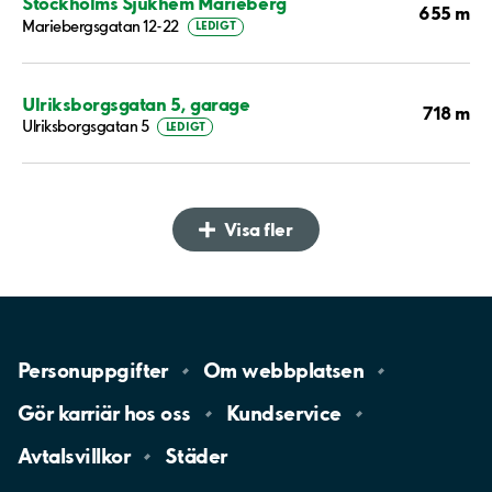
Stockholms Sjukhem Marieberg
655 m
Mariebergsgatan 12-22
LEDIGT
Ulriksborgsgatan 5, garage
718 m
Ulriksborgsgatan 5
LEDIGT
Visa fler
Personuppgifter
Om
webbplatsen
Gör karriär hos
oss
Kundservice
Avtalsvillkor
Städer