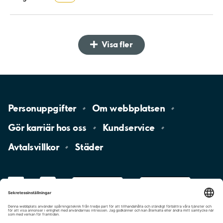
Visa fler
Personuppgifter
Om
webbplatsen
Gör karriär hos
oss
Kundservice
Avtalsvillkor
Städer
LinkedIn
YouTube
App
Store
Google
Play
aimo
Aimo
Charge