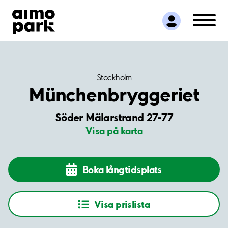
Hitta parkering
Samarbete
Kundservice
Om Aimo Park
Stockholm
Münchenbryggeriet
Söder Mälarstrand 27-77
Visa på karta
Boka långtidsplats
Visa prislista