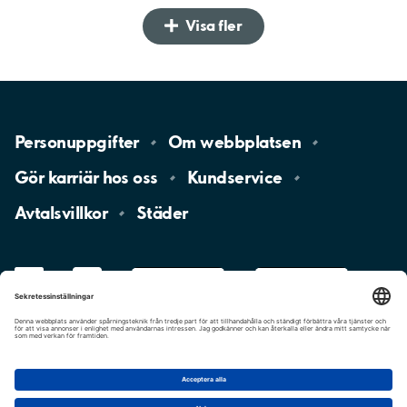
Visa fler
Personuppgifter
Om
webbplatsen
Gör karriär hos
oss
Kundservice
Avtalsvillkor
Städer
LinkedIn
YouTube
App
Store
Google
Play
aimo
Aimo
Charge