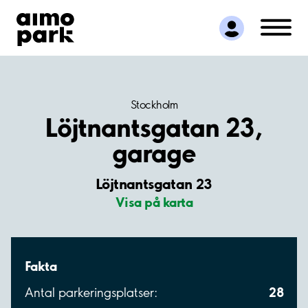
Hitta parkering
Samarbete
Kundservice
Om Aimo Park
Stockholm
Löjtnantsgatan 23,
garage
Löjtnantsgatan 23
Visa på karta
Fakta
28
Antal parkeringsplatser: