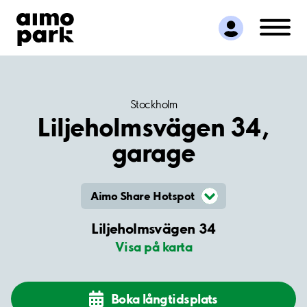
Hitta parkering
Samarbete
Kundservice
Om Aimo Park
Stockholm
Liljeholmsvägen 34,
garage
Aimo Share Hotspot
Liljeholmsvägen 34
Visa på karta
Boka långtidsplats