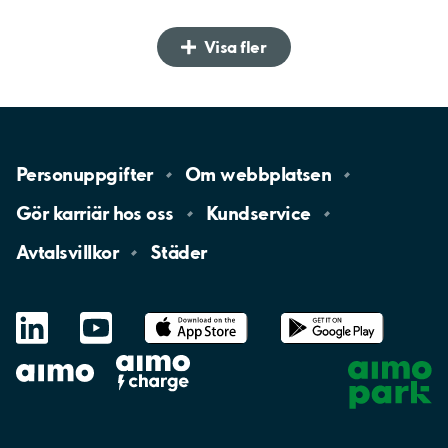
Visa fler
Personuppgifter
Om
webbplatsen
Gör karriär hos
oss
Kundservice
Avtalsvillkor
Städer
LinkedIn
YouTube
App
Store
Google
Play
aimo
Aimo
Charge