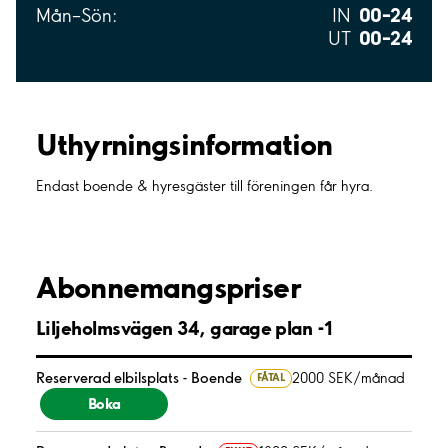
00–24
Mån–Sön:
IN
00–24
UT
Uthyrnings­information
Endast boende & hyresgäster till föreningen får hyra.
Abonnemangspriser
Liljeholmsvägen 34, garage plan -1
Reserverad elbilsplats - Boende
2000 SEK/månad
FÅTAL
Boka