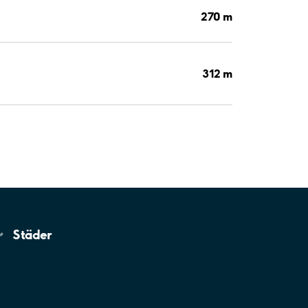
270 m
312 m
Städer