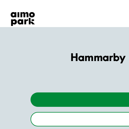
Våra produkter
Hitta parkering
Samarbete
Kundservice
Om Aimo Park
Hammarby F