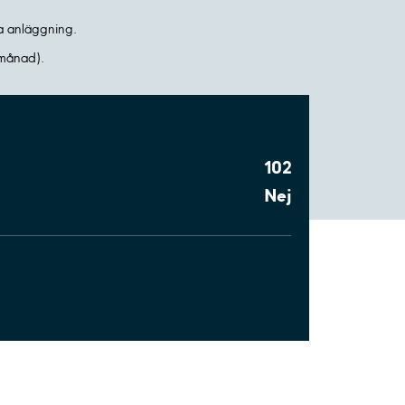
na anläggning.
 månad).
102
Nej