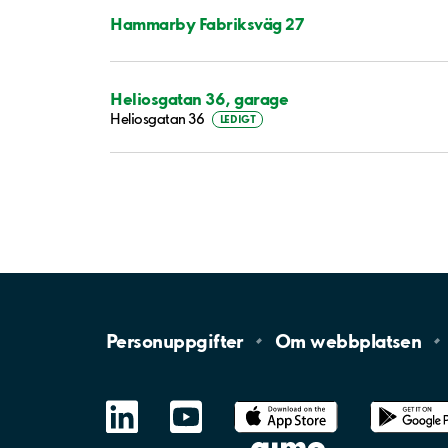
Hammarby Fabriksväg 27
Heliosgatan 36, garage
Heliosgatan 36
LEDIGT
Personuppgifter
Om
webbplatsen
LinkedIn
YouTube
App
Store
Google
Play
aimo
Aimo
Charge