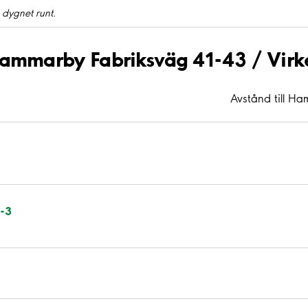
 dygnet runt.
 Hammarby Fabriksväg 41-43 / Vir
Avstånd till H
-3