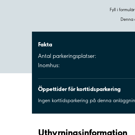
Fyll i formul
Denna a
Fakta
Antal parkeringsplatser:
Inomhus:
Öppettider för korttidsparkering
Ingen korttidsparkering på denna anläggni
Uthyrnings­information