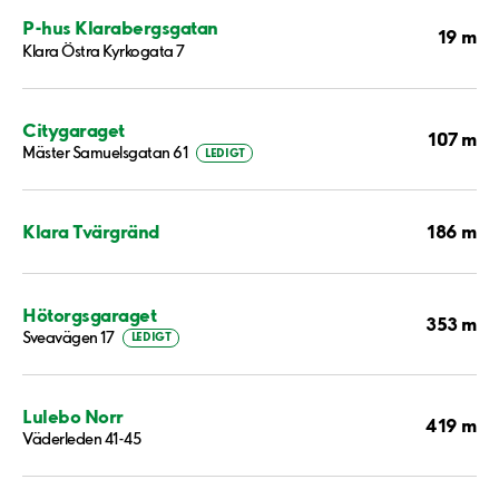
P-hus Klarabergsgatan
19 m
Klara Östra Kyrkogata 7
Citygaraget
107 m
Mäster Samuelsgatan 61
LEDIGT
186 m
Klara Tvärgränd
Hötorgsgaraget
353 m
Sveavägen 17
LEDIGT
Lulebo Norr
419 m
Väderleden 41-45