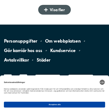
Visa fler
Personuppgifter
Om
webbplatsen
Gör karriär hos
oss
Kundservice
Avtalsvillkor
Städer
LinkedIn
YouTube
App
Store
Google
Play
aimo
Aimo
Charge