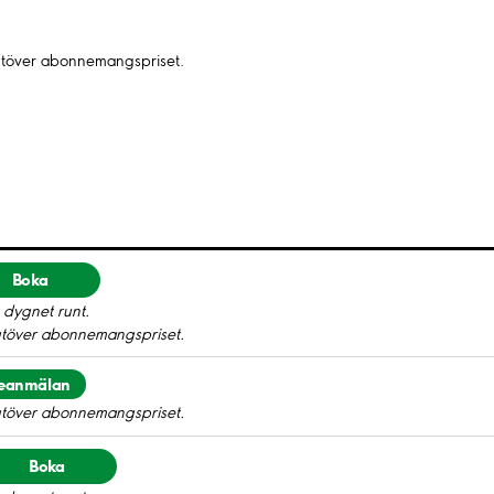
utöver abonnemangspriset.
Boka
 dygnet runt.
utöver abonnemangspriset.
seanmälan
utöver abonnemangspriset.
Boka