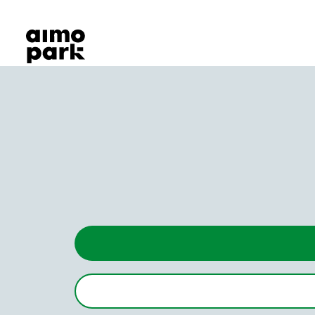
Våra produkter
Hitta parkering
Samarbete
Kundservice
Om Aimo Park