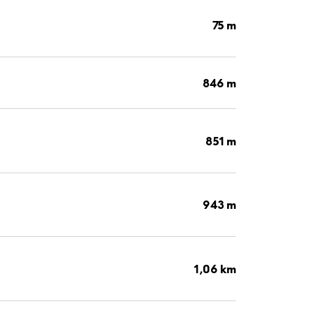
75 m
846 m
851 m
943 m
1,06 km