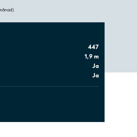
 månad).
447
1,9 m
Ja
Ja