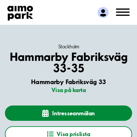
Hitta parkering
Samarbete
Kundservice
Om Aimo Park
Stockholm
Hammarby Fabriksväg
33-35
Hammarby Fabriksväg 33
Visa på karta
Intresseanmälan
Visa prislista