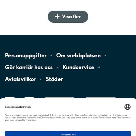
Visa fler
Personuppgifter
Om
webbplatsen
Gör karriär hos
oss
Kundservice
Avtalsvillkor
Städer
LinkedIn
YouTube
App
Store
Google
Play
aimo
Aimo
Charge