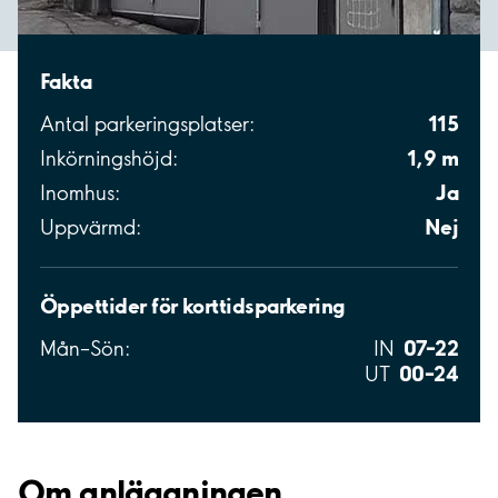
Fakta
115
Antal parkeringsplatser:
1,9 m
Inkörningshöjd:
Ja
Inomhus:
Nej
Uppvärmd:
Öppettider för korttidsparkering
07–22
Mån–Sön:
IN
00–24
UT
Om anläggningen