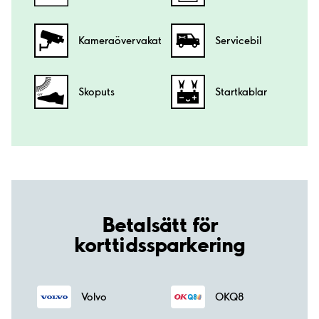
Kamera­övervakat
Servicebil
Skoputs
Startkablar
Betalsätt för
korttidssparkering
Volvo
OKQ8