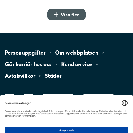
Visa fler
Personuppgifter
Om
webbplatsen
Gör karriär hos
oss
Kundservice
Avtalsvillkor
Städer
LinkedIn
YouTube
App
Store
Google
Play
aimo
Aimo
Charge