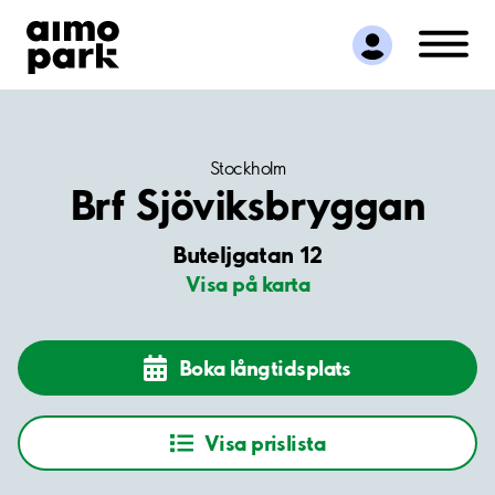
Hitta parkering
Samarbete
Kundservice
Om Aimo Park
Stockholm
Brf Sjöviksbryggan
Buteljgatan 12
Visa på karta
Boka långtidsplats
Visa prislista