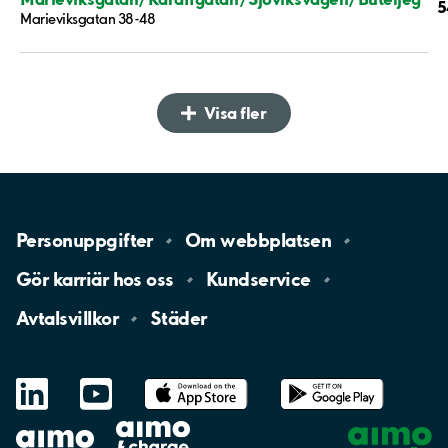
5
Marieviksgatan 38-48
Visa fler
Personuppgifter
Om
webbplatsen
Gör karriär hos
oss
Kundservice
Avtalsvillkor
Städer
LinkedIn
YouTube
App
Store
Google
Play
aimo
Aimo
Charge