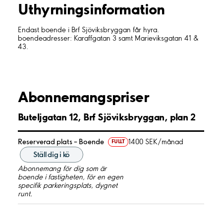
Uthyrnings­information
Endast boende i Brf Sjöviksbryggan får hyra.
boendeadresser: Karaffgatan 3 samt Marieviksgatan 41 &
43.
Abonnemangspriser
Buteljgatan 12, Brf Sjöviksbryggan, plan 2
Reserverad plats – Boende
1400 SEK/månad
FULLT
Ställ dig i kö
Abonnemang för dig som är
boende i fastigheten, för en egen
specifik parkeringsplats, dygnet
runt.