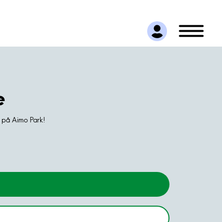
e
s på Aimo Park!