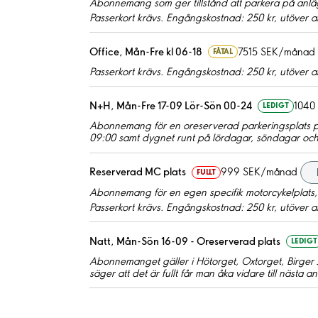
Abonnemang som ger tillstånd att parkera på anläg
Passerkort krävs. Engångskostnad: 250 kr, utöver
Office, Mån-Fre kl 06-18
7515 SEK/månad
FÅTAL
Passerkort krävs. Engångskostnad: 250 kr, utöver
N+H, Mån-Fre 17-09 Lör-Sön 00-24
1040
LEDIGT
Abonnemang för en oreserverad parkeringsplats p
09:00 samt dygnet runt på lördagar, söndagar oc
Reserverad MC plats
999 SEK/månad
FULLT
Abonnemang för en egen specifik motorcykelplats,
Passerkort krävs. Engångskostnad: 250 kr, utöver
Natt, Mån-Sön 16-09 - Oreserverad plats
LEDIGT
Abonnemanget gäller i Hötorget, Oxtorget, Birger J
säger att det är fullt får man åka vidare till nästa 