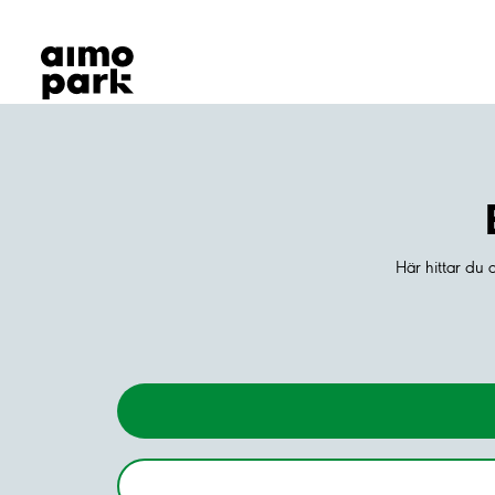
Våra produkter
Hitta parkering
Samarbete
Kundservice
Om Aimo Park
Här hittar du 