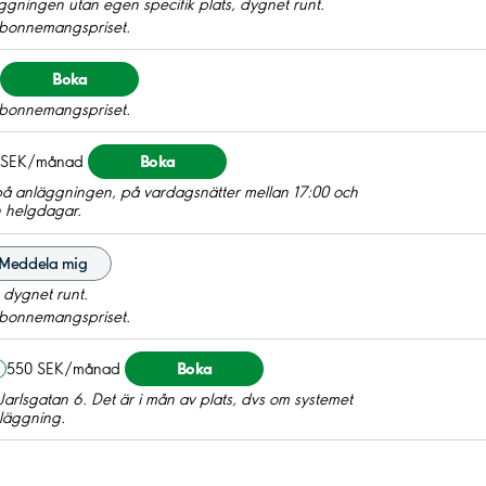
gningen utan egen specifik plats, dygnet runt.
 abonnemangspriset.
Boka
 abonnemangspriset.
Boka
 SEK/månad
å anläggningen, på vardagsnätter mellan 17:00 och
h helgdagar.
Meddela mig
 dygnet runt.
 abonnemangspriset.
Boka
550 SEK/månad
arlsgatan 6. Det är i mån av plats, dvs om systemet
anläggning.