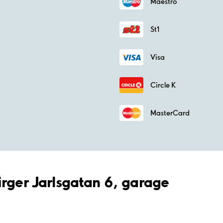
Maestro
St1
Visa
Circle K
MasterCard
irger Jarlsgatan 6, garage