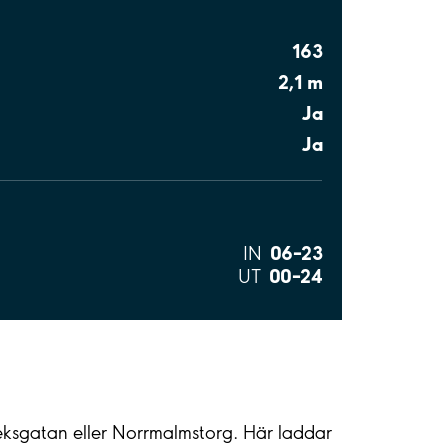
163
2,1 m
Ja
Ja
06–23
IN
00–24
UT
teksgatan eller Norrmalmstorg. Här laddar