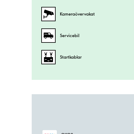
Kamera­övervakat
Servicebil
Startkablar