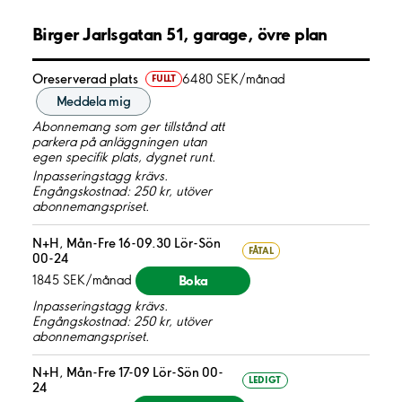
Birger Jarlsgatan 51, garage, övre plan
Oreserverad plats
6480 SEK/månad
FULLT
Meddela mig
Abonnemang som ger tillstånd att
parkera på anläggningen utan
egen specifik plats, dygnet runt.
Inpasseringstagg krävs.
Engångskostnad: 250 kr, utöver
abonnemangspriset.
N+H, Mån-Fre 16-09.30 Lör-Sön
FÅTAL
00-24
Boka
1845 SEK/månad
Inpasseringstagg krävs.
Engångskostnad: 250 kr, utöver
abonnemangspriset.
N+H, Mån-Fre 17-09 Lör-Sön 00-
LEDIGT
24