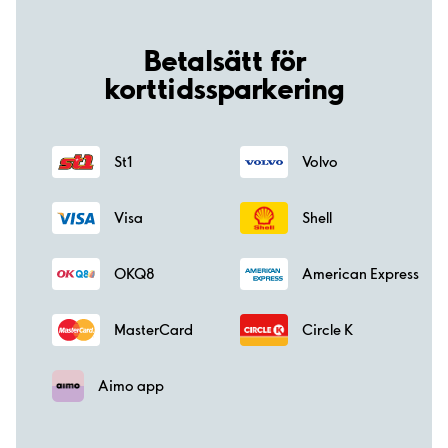
Betalsätt för
korttidssparkering
St1
Volvo
Visa
Shell
OKQ8
American Express
MasterCard
Circle K
Aimo app