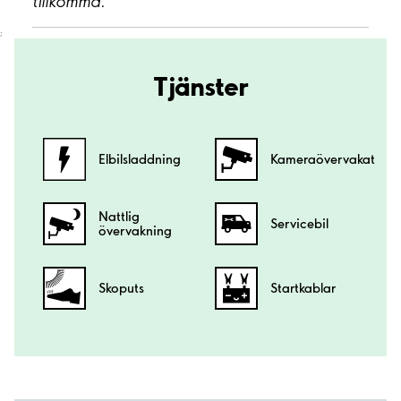
tillkomma.
;
Tjänster
Elbilsladdning
Kamera­övervakat
Nattlig
Servicebil
övervakning
Skoputs
Startkablar