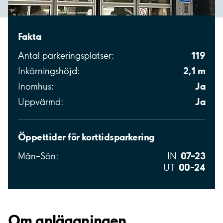
Fakta
119
Antal parkeringsplatser:
2,1 m
Inkörningshöjd:
Ja
Inomhus:
Ja
Uppvärmd:
Öppettider för korttidsparkering
07–23
Mån–Sön:
IN
00–24
UT
Om anläggningen