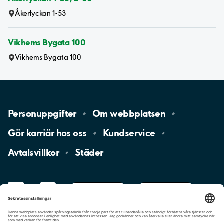
Åkerlyckan 1-53
Vikhems Bygata 100
Vikhems Bygata 100
Personuppgifter
Om
webbplatsen
Gör karriär hos
oss
Kundservice
Avtalsvillkor
Städer
LinkedIn
YouTube
App
Store
Google
Play
aimo
Aimo
Charge