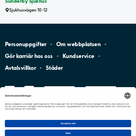
Sunderby Sjukhus
Sjukhusvägen 10-12
Personuppgifter
Om
webbplatsen
Gör karriär hos
oss
Kundservice
Avtalsvillkor
Städer
LinkedIn
YouTube
App
Store
Google
Play
aimo
Aimo
Charge