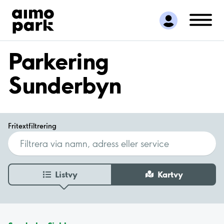
Hitta parkering
Samarbete
Kundservice
Parkering
Om Aimo Park
Sunderbyn
Fritextfiltrering
Listvy
Kartvy