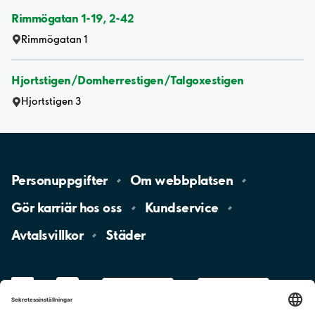
Rimmögatan 1-19, 2-42
Rimmögatan 1
Hjortstigen/Domherrestigen/Talgoxestigen
Hjortstigen 3
Personuppgifter
Om
webbplatsen
Gör karriär hos
oss
Kundservice
Avtalsvillkor
Städer
LinkedIn
YouTube
App
Store
Google
Play
aimo
Aimo
Charge