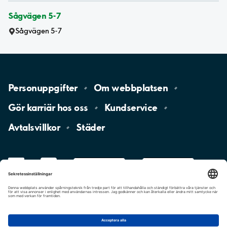
Sågvägen 5-7
Sågvägen 5-7
Personuppgifter
Om
webbplatsen
Gör karriär hos
oss
Kundservice
Avtalsvillkor
Städer
LinkedIn
YouTube
App
Store
Google
Play
aimo
Aimo
Charge