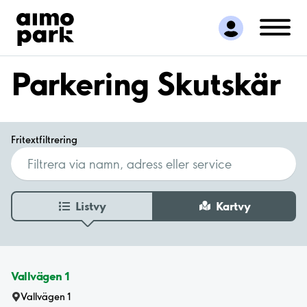
Hitta parkering
Samarbete
Kundservice
Parkering Skutskär
Om Aimo Park
Fritextfiltrering
Listvy
Kartvy
Vallvägen 1
Vallvägen 1