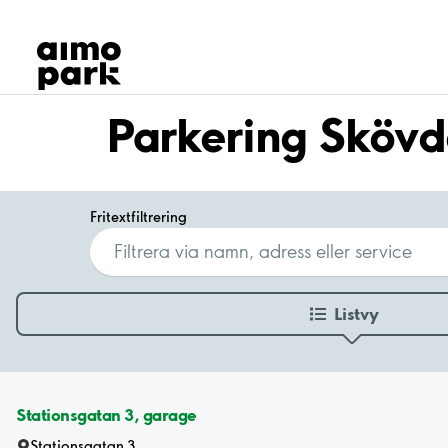
Våra produkter
Hitta parkering
Samarbete
Kundservice
Parkering Sköv
Om Aimo Park
Fritextfiltrering
Listvy
Stationsgatan 3, garage
Stationsgatan 3