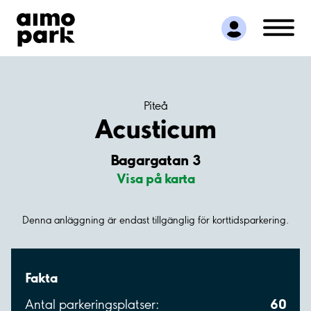
Hitta parkering
Samarbete
Kundservice
Om Aimo Park
Piteå
Acusticum
Bagargatan 3
Visa på karta
Denna anläggning är endast tillgänglig för korttidsparkering.
Fakta
60
Antal parkeringsplatser: